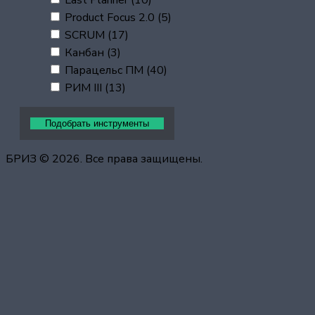
Product Focus 2.0
(5)
SCRUM
(17)
Канбан
(3)
Парацельс ПМ
(40)
РИМ III
(13)
БРИЗ © 2026. Все права защищены.