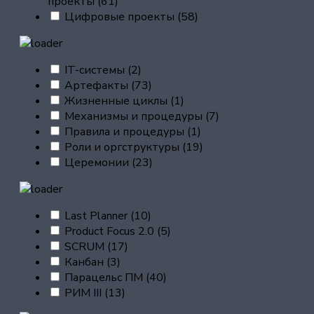
проекты
(61)
Цифровые проекты
(58)
IT-системы
(2)
Артефакты
(73)
Жизненные циклы
(1)
Механизмы и процедуры
(7)
Правила и процедуры
(1)
Роли и оргструктуры
(19)
Церемонии
(23)
Last Planner
(10)
Product Focus 2.0
(5)
SCRUM
(17)
Канбан
(3)
Парацельс ПМ
(40)
РИМ III
(13)