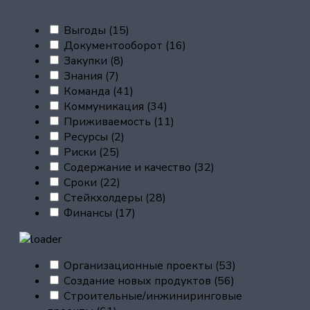
Выгоды
(15)
Документооборот
(16)
Закупки
(8)
Знания
(7)
Команда
(41)
Коммуникация
(34)
Приживаемость
(11)
Ресурсы
(2)
Риски
(25)
Содержание и качество
(32)
Сроки
(22)
Стейкхолдеры
(28)
Финансы
(17)
Организационные проекты
(53)
Создание новых продуктов
(56)
Строительные/инжиниринговые