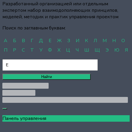
Разработанный организацией или отдельным
экспертом набор взаимодополняющих принципов,
моделей, методик и практик управления проектом
Поиск по заглавным буквам:
A
Б
В
Г
Д
Е
Ж
З
И
К
Л
М
Н
О
П
Р
С
Т
У
Ф
Х
Ц
Ч
Ш
Щ
Э
Ю
Я
Панель управления