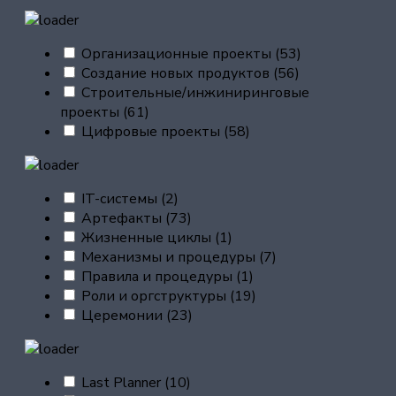
Организационные проекты
(53)
Создание новых продуктов
(56)
Строительные/инжиниринговые
проекты
(61)
Цифровые проекты
(58)
IT-системы
(2)
Артефакты
(73)
Жизненные циклы
(1)
Механизмы и процедуры
(7)
Правила и процедуры
(1)
Роли и оргструктуры
(19)
Церемонии
(23)
Last Planner
(10)