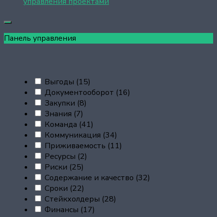
управления проектами
Панель управления
Выгоды
(15)
Документооборот
(16)
Закупки
(8)
Знания
(7)
Команда
(41)
Коммуникация
(34)
Приживаемость
(11)
Ресурсы
(2)
Риски
(25)
Содержание и качество
(32)
Сроки
(22)
Стейкхолдеры
(28)
Финансы
(17)