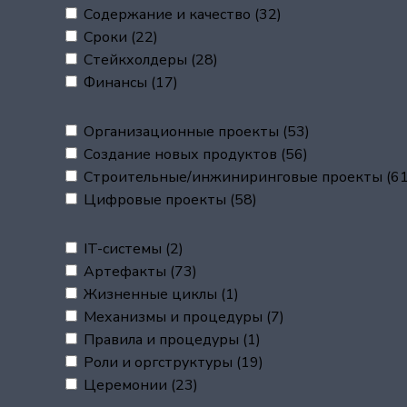
Содержание и качество
(32)
Сроки
(22)
Стейкхолдеры
(28)
Финансы
(17)
Организационные проекты
(53)
Создание новых продуктов
(56)
Строительные/инжиниринговые проекты
(61
Цифровые проекты
(58)
IT-системы
(2)
Артефакты
(73)
Жизненные циклы
(1)
Механизмы и процедуры
(7)
Правила и процедуры
(1)
Роли и оргструктуры
(19)
Церемонии
(23)