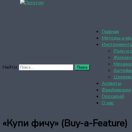
Главная
Методы и мо
Инструмент
Роли и 
Жизнен
Механи
Найти:
Артефа
Церемо
Аспекты
Фреймворки
Глоссарий
О нас
«Купи фичу» (Buy-a-Feature)