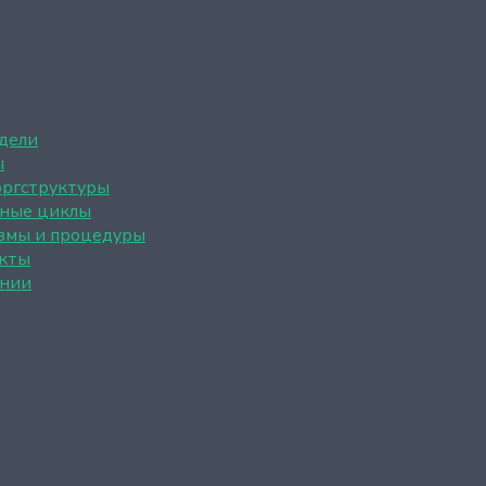
дели
ы
оргструктуры
ные циклы
змы и процедуры
кты
нии