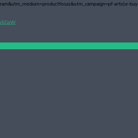
elegram&utm_medium=productfocus&utm_campaign=pf-article-b
MoSCoW