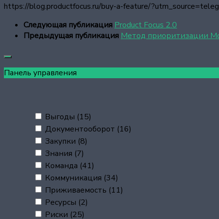
https://blog.productfocus.ru/buy-a-feature/?utm_source=t
Следующая публикация
Product Focus 2.0
Предыдущая публикация
Метод приоритизации 
Панель управления
Выгоды
(15)
Документооборот
(16)
Закупки
(8)
Знания
(7)
Команда
(41)
Коммуникация
(34)
Приживаемость
(11)
Ресурсы
(2)
Риски
(25)