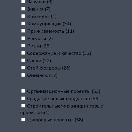
Закупки
(8)
Знания
(7)
Команда
(41)
Коммуникация
(34)
Приживаемость
(11)
Ресурсы
(2)
Риски
(25)
Содержание и качество
(32)
Сроки
(22)
Стейкхолдеры
(28)
Финансы
(17)
Организационные проекты
(53)
Создание новых продуктов
(56)
Строительные/инжиниринговые
проекты
(61)
Цифровые проекты
(58)