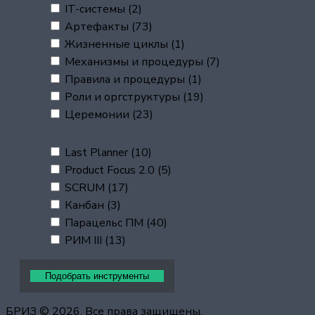
IT-системы
(2)
Артефакты
(73)
Жизненные циклы
(1)
Механизмы и процедуры
(7)
Правила и процедуры
(1)
Роли и оргструктуры
(19)
Церемонии
(23)
Last Planner
(10)
Product Focus 2.0
(5)
SCRUM
(17)
Канбан
(3)
Парацельс ПМ
(40)
РИМ III
(13)
БРИЗ © 2026. Все права защищены.