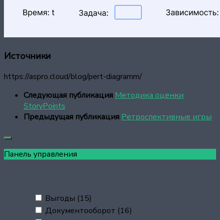
Источники
https://aspro.cloud/blog/pert-diagramm/
Следующая публикация
Методика оценки
StoryPoints
Предыдущая публикация
Ретроспективные игры
Панель управления
Выгоды
(15)
Документооборот
(16)