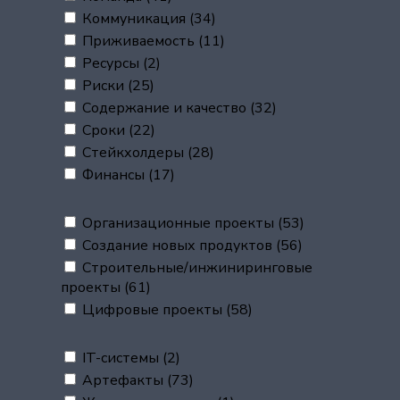
Коммуникация
(34)
Приживаемость
(11)
Ресурсы
(2)
Риски
(25)
Содержание и качество
(32)
Сроки
(22)
Стейкхолдеры
(28)
Финансы
(17)
Организационные проекты
(53)
Создание новых продуктов
(56)
Строительные/инжиниринговые
проекты
(61)
Цифровые проекты
(58)
IT-системы
(2)
Артефакты
(73)