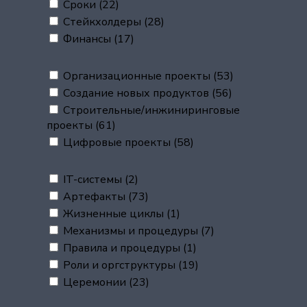
Сроки
(22)
Стейкхолдеры
(28)
Финансы
(17)
Организационные проекты
(53)
Создание новых продуктов
(56)
Строительные/инжиниринговые
проекты
(61)
Цифровые проекты
(58)
IT-системы
(2)
Артефакты
(73)
Жизненные циклы
(1)
Механизмы и процедуры
(7)
Правила и процедуры
(1)
Роли и оргструктуры
(19)
Церемонии
(23)