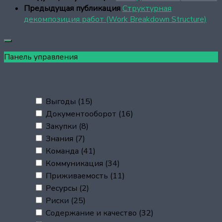
Предыдущая публикация
Структурная
декомпозиция работ (Work Breakdown Structure)
Панель управления
Выгоды
(15)
Документооборот
(16)
Закупки
(8)
Знания
(7)
Команда
(41)
Коммуникация
(34)
Приживаемость
(11)
Ресурсы
(2)
Риски
(25)
Содержание и качество
(32)