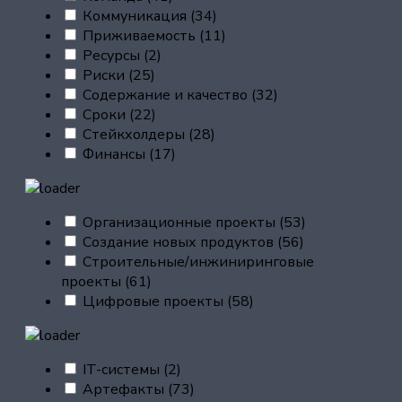
Коммуникация
(34)
Приживаемость
(11)
Ресурсы
(2)
Риски
(25)
Содержание и качество
(32)
Сроки
(22)
Стейкхолдеры
(28)
Финансы
(17)
Организационные проекты
(53)
Создание новых продуктов
(56)
Строительные/инжиниринговые
проекты
(61)
Цифровые проекты
(58)
IT-системы
(2)
Артефакты
(73)