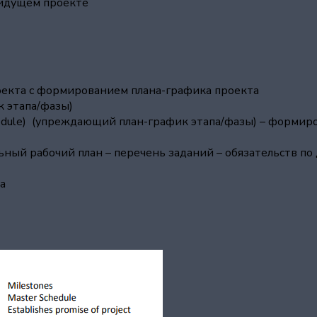
е идущем проекте
проекта с формированием плана-графика проекта
к этапа/фазы)
ule) (упреждающий план-график этапа/фазы) – формиров
ьный рабочий план – перечень заданий – обязательств п
а