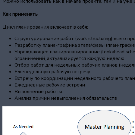
Можно использовать как в начале проекта, так и на уж
Как применять
Цикл планирования включает в себя:
Структурирование работ (work structuring) всего 
Разработку плана-графика этапа/фазы (план-графи
Упреждающее планированирование (lookahead sched
ограничений, актуализируется каждую неделю
Отбор работ для недельных рабочих планов (недел
Еженедельную рабочую встречу
Встречу по координации недельного рабочего план
Ежедневные рабочие встречи
Выполнение работы
Анализ причин невыполнения обязательств