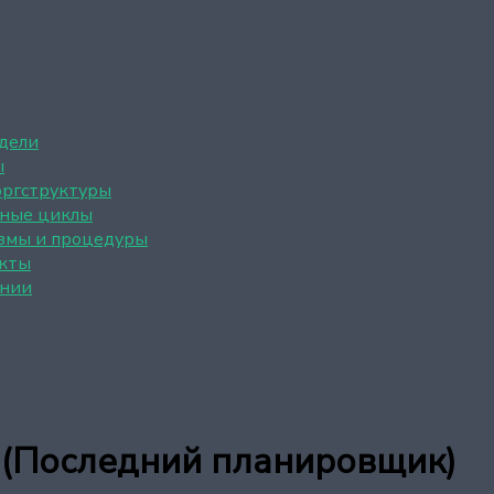
дели
ы
оргструктуры
ные циклы
змы и процедуры
кты
нии
r (Последний планировщик)