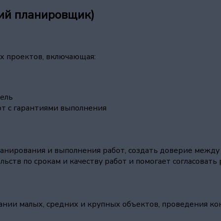
ний планировщик)
х проектов, включающая:
дель
от с гарантиями выполнения
нирования и выполнения работ, создать доверие между 
ьств по срокам и качеству работ и помогает согласоват
ании малых, средних и крупных объектов, проведения ко