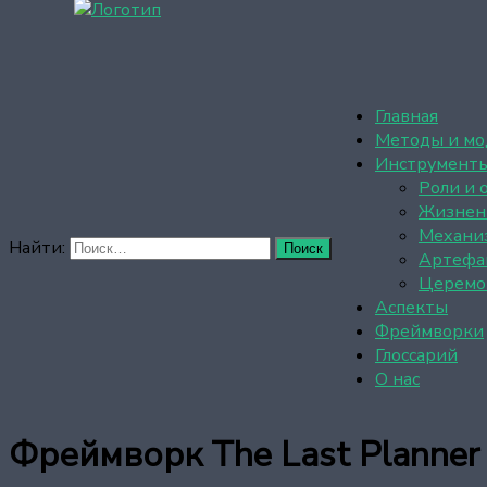
Главная
Методы и мо
Инструмент
Роли и 
Жизнен
Механи
Найти:
Артефа
Церемо
Аспекты
Фреймворки
Глоссарий
О нас
Фреймворк The Last Planne