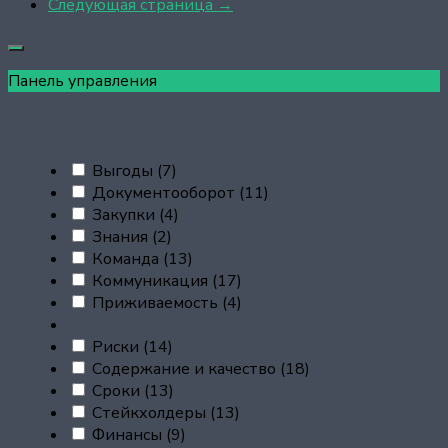
Следующая страница →
Панель управления
Выгоды
(7)
Документооборот
(11)
Закупки
(4)
Знания
(2)
Команда
(13)
Коммуникация
(17)
Приживаемость
(4)
Риски
(14)
Содержание и качество
(18)
Сроки
(13)
Стейкхолдеры
(13)
Финансы
(9)