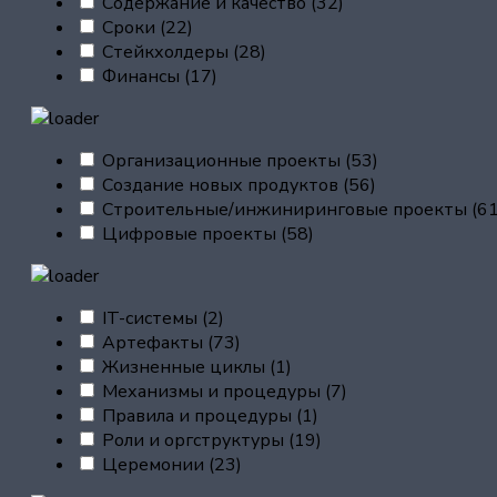
Содержание и качество
(32)
Сроки
(22)
Стейкхолдеры
(28)
Финансы
(17)
Организационные проекты
(53)
Создание новых продуктов
(56)
Строительные/инжиниринговые проекты
(61
Цифровые проекты
(58)
IT-системы
(2)
Артефакты
(73)
Жизненные циклы
(1)
Механизмы и процедуры
(7)
Правила и процедуры
(1)
Роли и оргструктуры
(19)
Церемонии
(23)