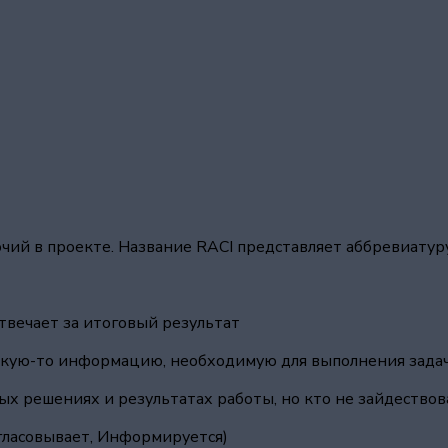
ий в проекте. Название RACI представляет аббревиатуру 
твечает за итоговый результат
акую-то информацию, необходимую для выполнения зада
х решениях и результатах работы, но кто не зайдествова
огласовывает, Информируется)