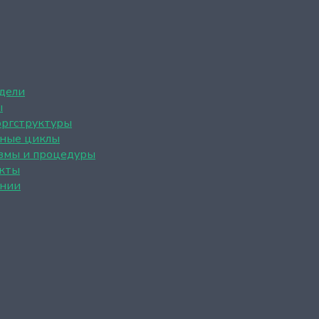
дели
ы
оргструктуры
ные циклы
змы и процедуры
кты
нии