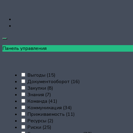
Панель управления
Выгоды
(15)
Документооборот
(16)
Закупки
(8)
Знания
(7)
Команда
(41)
Коммуникация
(34)
Приживаемость
(11)
Ресурсы
(2)
Риски
(25)