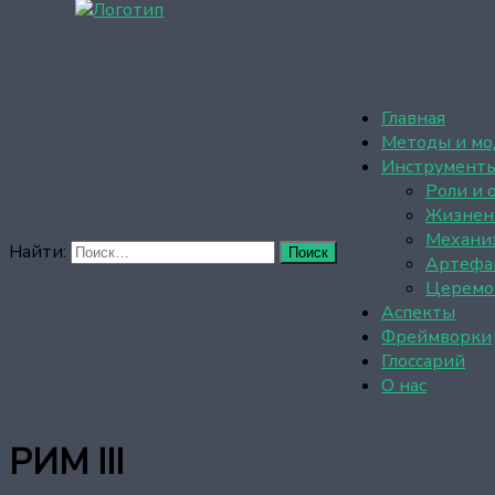
Главная
Методы и мо
Инструмент
Роли и 
Жизнен
Механи
Найти:
Артефа
Церемо
Аспекты
Фреймворки
Глоссарий
О нас
РИМ III